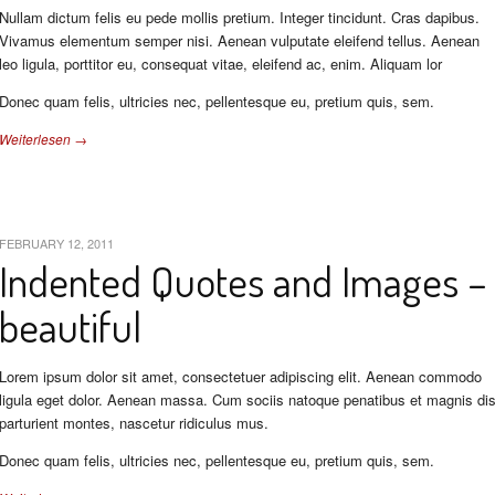
Nullam dictum felis eu pede mollis pretium. Integer tincidunt. Cras dapibus.
Vivamus elementum semper nisi. Aenean vulputate eleifend tellus. Aenean
leo ligula, porttitor eu, consequat vitae, eleifend ac, enim. Aliquam lor
Donec quam felis, ultricies nec, pellentesque eu, pretium quis, sem.
Weiterlesen →
FEBRUARY 12, 2011
Indented Quotes and Images –
beautiful
Lorem ipsum dolor sit amet, consectetuer adipiscing elit. Aenean commodo
ligula eget dolor. Aenean massa. Cum sociis natoque penatibus et magnis di
parturient montes, nascetur ridiculus mus.
Donec quam felis, ultricies nec, pellentesque eu, pretium quis, sem.