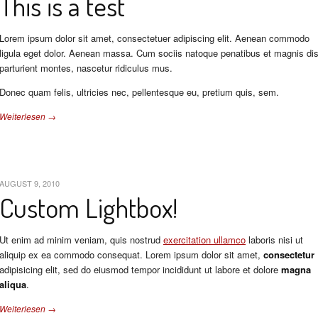
This is a test
Lorem ipsum dolor sit amet, consectetuer adipiscing elit. Aenean commodo
ligula eget dolor. Aenean massa. Cum sociis natoque penatibus et magnis di
parturient montes, nascetur ridiculus mus.
Donec quam felis, ultricies nec, pellentesque eu, pretium quis, sem.
Weiterlesen →
AUGUST 9, 2010
Custom Lightbox!
Ut enim ad minim veniam, quis nostrud
exercitation ullamco
laboris nisi ut
aliquip ex ea commodo consequat. Lorem ipsum dolor sit amet,
consectetur
adipisicing elit, sed do eiusmod tempor incididunt ut labore et dolore
magna
aliqua
.
Weiterlesen →