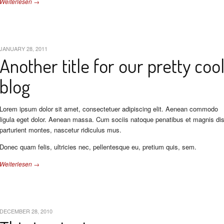
Weiterlesen →
JANUARY 28, 2011
Another title for our pretty coo
blog
Lorem ipsum dolor sit amet, consectetuer adipiscing elit. Aenean commodo
ligula eget dolor. Aenean massa. Cum sociis natoque penatibus et magnis di
parturient montes, nascetur ridiculus mus.
Donec quam felis, ultricies nec, pellentesque eu, pretium quis, sem.
Weiterlesen →
DECEMBER 28, 2010