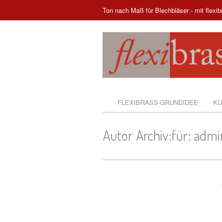
My Account
Ton nach Maß für Blechbläser - mit flexib
FLEXIBRASS-GRUNDIDEE
KU
Autor Archiv:für: admi