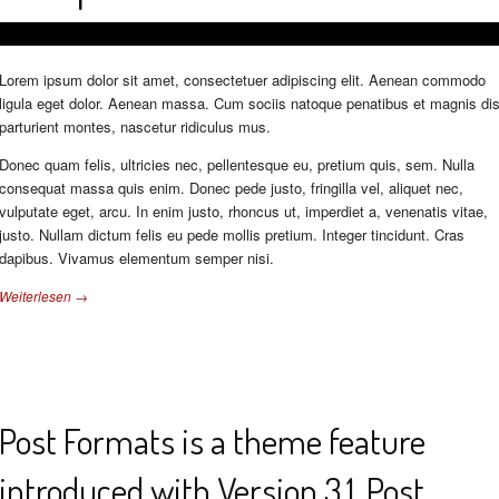
Lorem ipsum dolor sit amet, consectetuer adipiscing elit. Aenean commodo
ligula eget dolor. Aenean massa. Cum sociis natoque penatibus et magnis di
parturient montes, nascetur ridiculus mus.
Donec quam felis, ultricies nec, pellentesque eu, pretium quis, sem. Nulla
consequat massa quis enim. Donec pede justo, fringilla vel, aliquet nec,
vulputate eget, arcu. In enim justo, rhoncus ut, imperdiet a, venenatis vitae,
justo. Nullam dictum felis eu pede mollis pretium. Integer tincidunt. Cras
dapibus. Vivamus elementum semper nisi.
Weiterlesen →
Post Formats is a theme feature
introduced with Version 3.1. Post