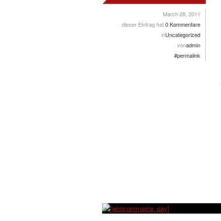
March 28, 2011
dieser Eintrag hat
0 Kommentare
in
Uncategorized
von
admin
#permalink