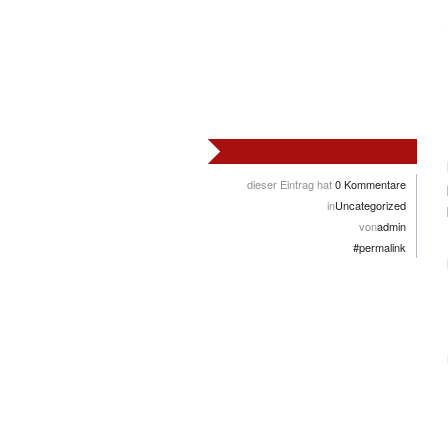
dieser Eintrag hat
0 Kommentare
in
Uncategorized
von
admin
#permalink