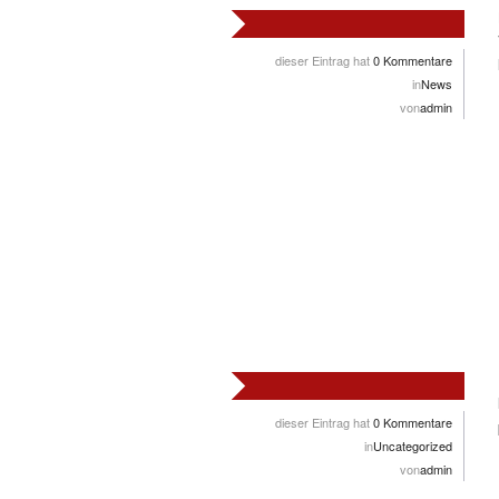
dieser Eintrag hat
0 Kommentare
in
News
von
admin
dieser Eintrag hat
0 Kommentare
in
Uncategorized
von
admin