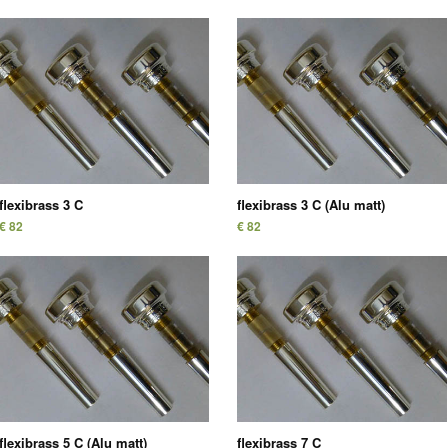
flexibrass 3 C
flexibrass 3 C (Alu matt)
€ 82
€ 82
flexibrass 5 C (Alu matt)
flexibrass 7 C