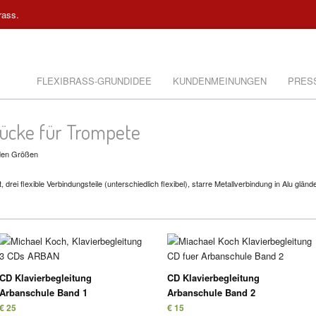
rass.
FLEXIBRASS-GRUNDIDEE
KUNDENMEINUNGEN
PRES
tücke für Trompete
 den Größen
rei flexible Verbindungsteile (unterschiedlich flexibel), starre Metallverbindung in Alu glän
CD Klavierbegleitung
CD Klavierbegleitung
Arbanschule Band 1
Arbanschule Band 2
€ 25
€ 15