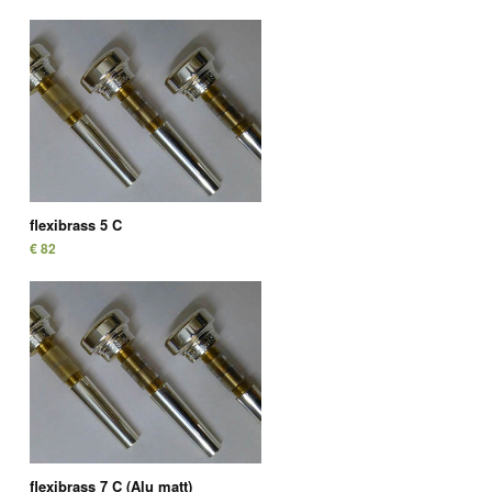
flexibrass 5 C
€ 82
flexibrass 7 C (Alu matt)